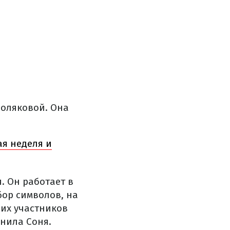
Поляковой. Она
ая неделя и
. Он работает в
бор символов, на
ших участников
снила Соня.