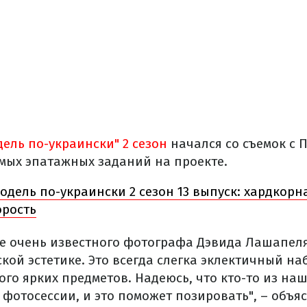
дель по-украински" 2 сезон
начался со съемок с 
амых эпатажных заданий на проекте.
одель по-украински 2 сезон 13 выпуск: хардкорн
орость
ле очень известного фотографа Дэвида Лашапеля
ой эстетике. Это всегда слегка эклектичный на
ого ярких предметов. Надеюсь, что кто-то из на
 фотосессии, и это поможет позировать", – объя