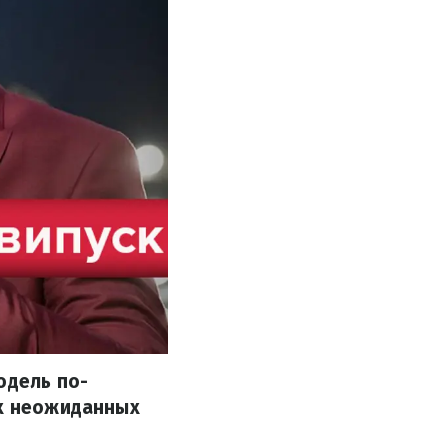
одель по-
ых неожиданных