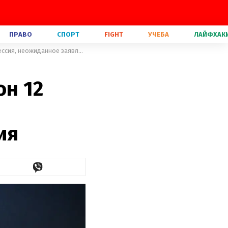
ПРАВО
СПОРТ
FIGHT
УЧЕБА
ЛАЙФХАК
Топ-модель по-украински 2 сезон 12 выпуск: эпатажная фотосессия, неожиданное заявление Дмитрия
он 12
ия