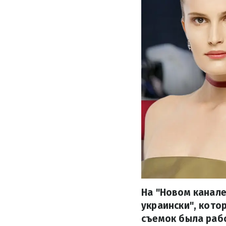
На "Новом канале
украински", кото
съемок была рабо