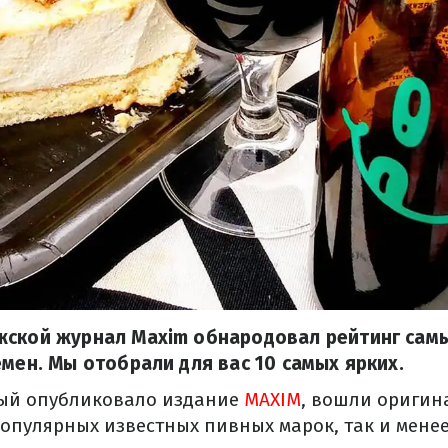
жской журнал Maxim обнародовал рейтинг сам
емен. Мы отобрали для вас 10 самых ярких.
рый опубликовало издание
MAXIM
, вошли оригин
опулярных известных пивных марок, так и мене