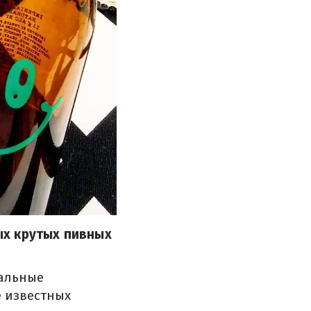
ых крутых пивных
альные
е известных