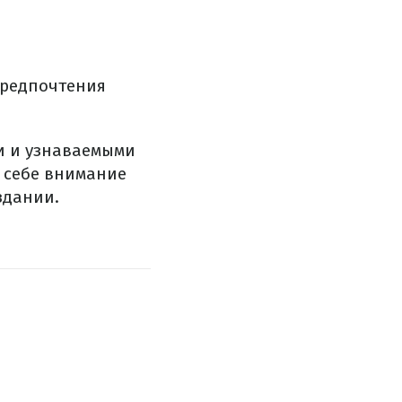
предпочтения
и и узнаваемыми
к себе внимание
здании.