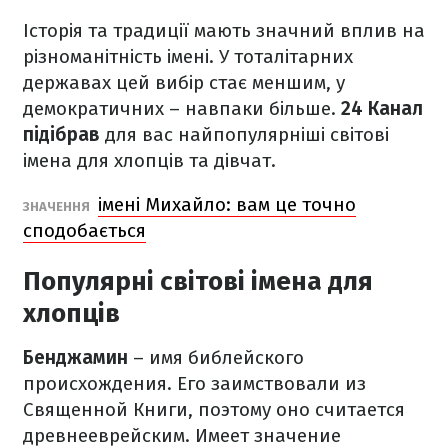
Історія та традиції мають значний вплив на
різноманітність імені. У тоталітарних
державах цей вибір стає меншим, у
демократичних – навпаки більше.
24 Канал
підібрав
для вас найпопулярніші світові
імена для хлопців та дівчат.
імені Михайло: вам це точно
ЗНАЧЕННЯ
сподобається
Популярні світові імена для
хлопців
Бенджамин
– имя библейского
происхождения. Его заимствовали из
Священной Книги, поэтому оно считается
древнееврейским. Имеет значение