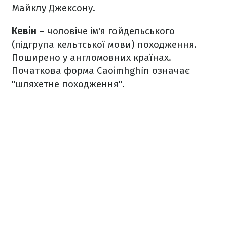
Майклу Джексону.
Кевін
– чоловіче ім'я гойдельського
(підгрупа кельтської мови) походження.
Поширено у англомовних країнах.
Початкова форма Caoimhghín означає
"шляхетне походження".