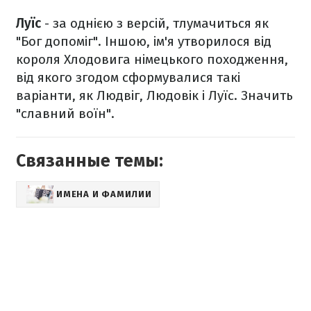
Луїс
- за однією з версій, тлумачиться як
"Бог допоміг". Іншою, ім'я утворилося від
короля Хлодовига німецького походження,
від якого згодом сформувалися такі
варіанти, як Людвіг, Людовік і Луїс. Значить
"славний воїн".
Связанные темы:
ИМЕНА И ФАМИЛИИ