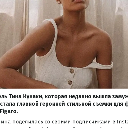
ль Тина Кунаки, которая недавно вышла замуж
 стала главной героиней стильной съемки для 
Figaro.
Тина поделилась со своими подписчиками в Inst