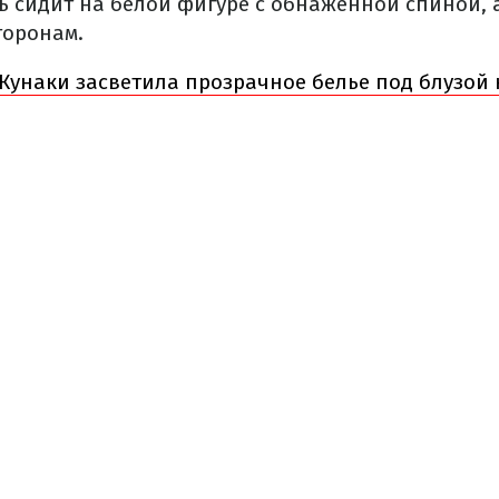
ь сидит на белой фигуре с обнаженной спиной, а
торонам.
Кунаки засветила прозрачное белье под блузой 