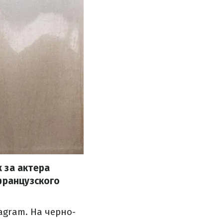
 за актера
французского
agram. На черно-