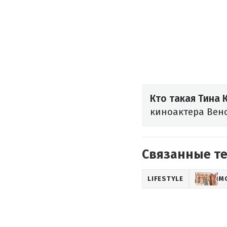
Кто такая Тина 
киноактера Венс
Связанные т
LIFESTYLE
М