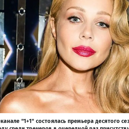
еканале "1+1" состоялась премьера десятого се
году среди тренеров в очередной раз присутств