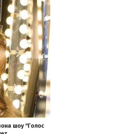
зона шоу "Голос
ует