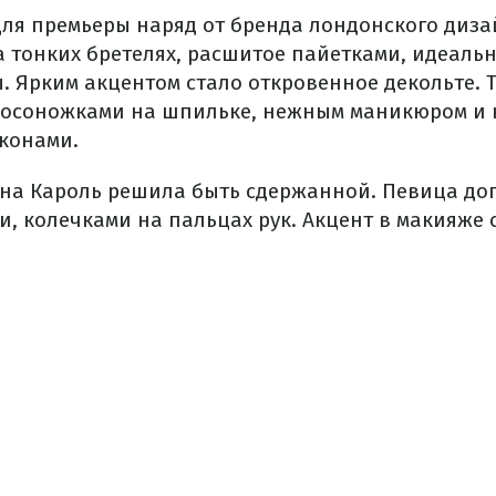
ля премьеры наряд от бренда лондонского диза
а тонких бретелях, расшитое пайетками, идеаль
 Ярким акцентом стало откровенное декольте. 
босоножками на шпильке, нежным маникюром и
конами.
ина Кароль решила быть сдержанной. Певица до
и, колечками на пальцах рук. Акцент в макияже 