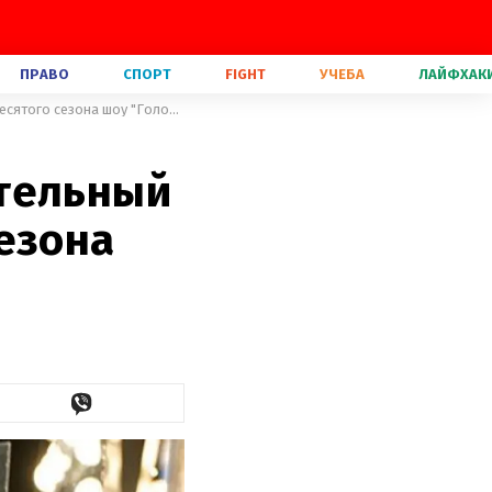
ПРАВО
СПОРТ
FIGHT
УЧЕБА
ЛАЙФХАК
Тина Кароль выбрала соблазнительный образ для премьеры десятого сезона шоу "Голос страны"
ительный
езона