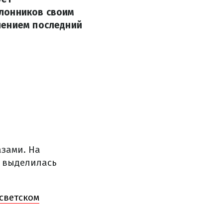
клонников своим
чением последний
зами. На
а выделилась
светском