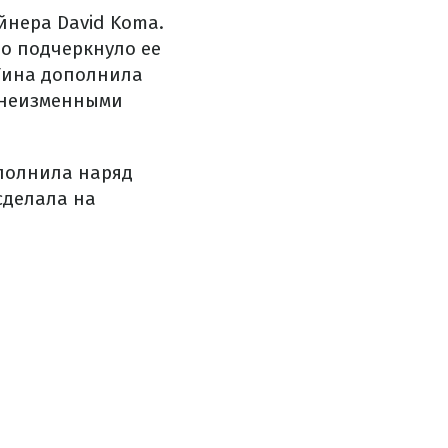
йнера David Koma.
но подчеркнуло ее
Тина дополнила
 неизменными
полнила наряд
сделала на