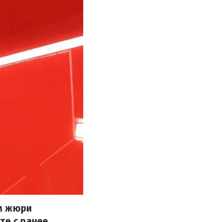
ом жюри
те с ранее