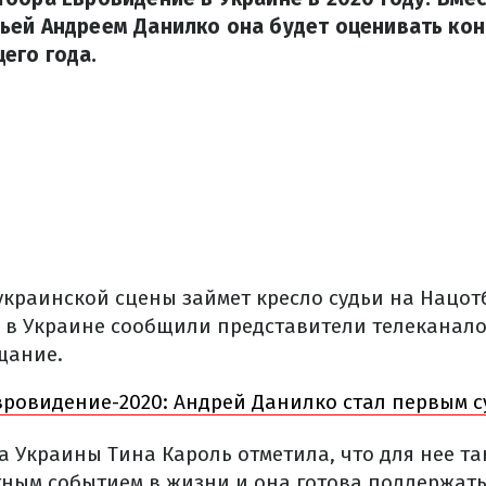
ьей Андреем Данилко она будет оценивать кон
его года.
 украинской сцены займет кресло судьи на Нацот
 в Украине сообщили представители телеканал
щание.
ровидение-2020: Андрей Данилко стал первым с
а Украины Тина Кароль отметила, что для нее т
тным событием в жизни и она готова поддержать