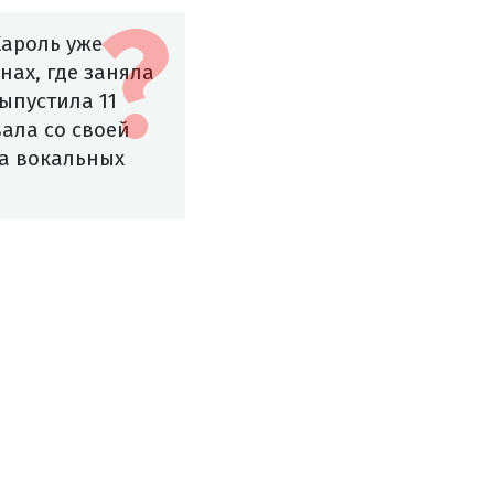
Кароль уже
ах, где заняла
выпустила 11
ала со своей
ва вокальных