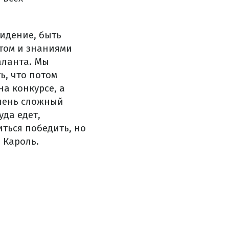
идение, быть
том и знаниями
аланта. Мы
ь, что потом
на конкурсе, а
очень сложный
уда едет,
ться победить, но
а Кароль.