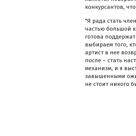
конкурсантов, чт
"Я рада стать чл
частью большой к
готова поддержат
выбираем того, кт
артист в нее возв
после – стать нас
механизм, и я выс
завышенными ожид
не стоит никого б