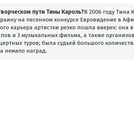
творческом пути Тины Кароль?
В 2006 году Тина 
раину на песенном конкурсе Евровидение в Афин
этого карьера артистки резко пошла вверех: она 
ипов и 3 музыкальных фильма, а также организов
цертных туров; была судьей большого количест
а немало наград.