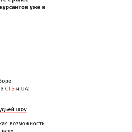
курсантов уже в
боре
ов
СТБ
и UA:
удьей шоу
акая возможность
 всех