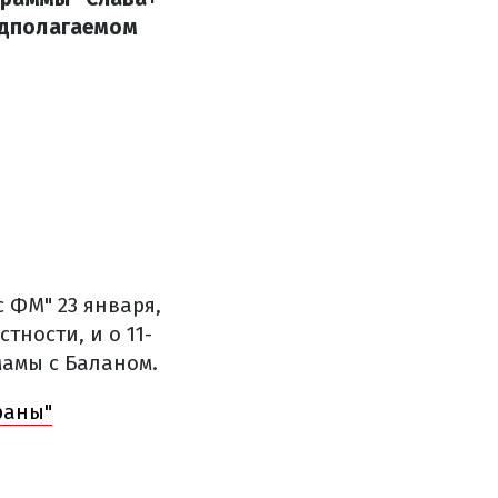
редполагаемом
 ФМ" 23 января,
тности, и о 11-
амы с Баланом.
раны"