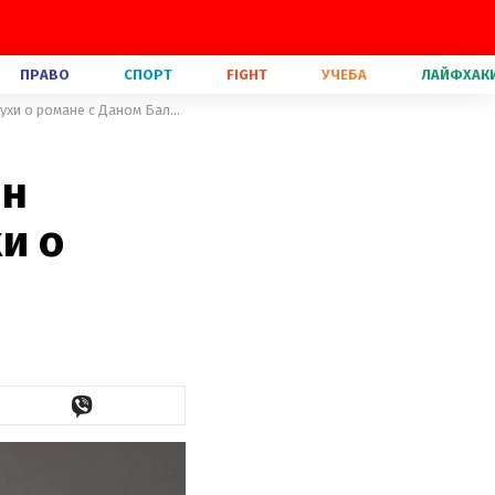
ПРАВО
СПОРТ
FIGHT
УЧЕБА
ЛАЙФХАК
Тина Кароль призналась, как сын Вениамин отреагировал на слухи о романе с Даном Баланом
ын
и о