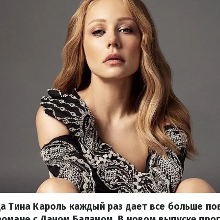
а Тина Кароль каждый раз дает все больше по
романе с Даном Баланом. В новом выпуске про