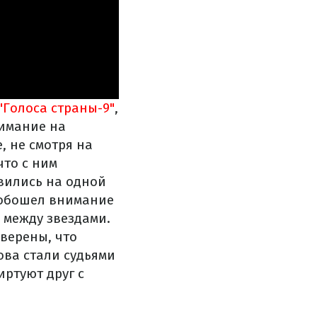
"Голоса страны-9"
,
нимание на
, не смотря на
что с ним
явились на одной
 обошел внимание
 между звездами.
уверены, что
ова стали судьями
иртуют друг с