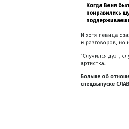
Когда Веня бы
понравились шу
поддерживаешь
И хотя певица сра
и разговоров, но 
"Случился дуэт, с
артистка.
Больше об отноше
спецвыпуске СЛАВ