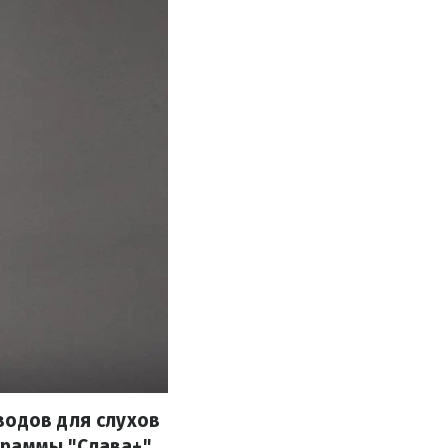
водов для слухов
граммы "Слава+"