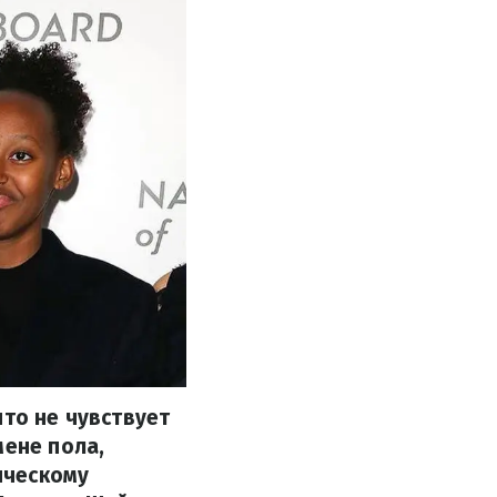
что не чувствует
мене пола,
ическому