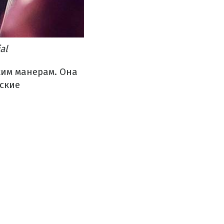
al
ким манерам. Она
тские