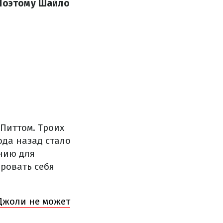
 Поэтому Шайло
Питтом. Троих
ода назад стало
нию для
ровать себя
 Джоли не может