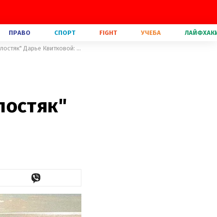
ПРАВО
СПОРТ
FIGHT
УЧЕБА
ЛАЙФХАК
Телеведущий Никита Добрынин признался финалистке шоу "Холостяк" Дарье Квитковой: фото
н
лостяк"