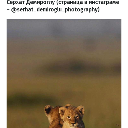
Серхат Демироглу (страница в инстаграме
– @serhat_demiroglu_photography)