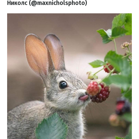
Николс (@maxnicholsphoto)