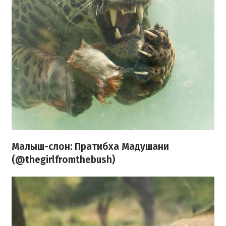
Малыш-слон: Пратибха Мадушани
(@thegirlfromthebush)