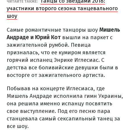
Танцы со звездами 2018:
ЧИТАЙТЕ ТАКЖЕ:
участники второго сезона танцевального
шоу
Самые романтичные танцоры шоу
Мишель
Андраде и Юрий Кот
вышли на паркет с
зажигательной румбой. Певица
призналась, что ее кумиром является
горячий испанец Энрике Иглесиас. С
детства все боливийские девушки были в
восторге от зажигательного артиста.
Побывав на концерте Иглесиаса, где
Мишель Андраде исполнила гимн Украины,
она решила именно испанцу посвятить
свое выступление. Под его песню пара
станцевала самый сексапильный танец за
все шоу.