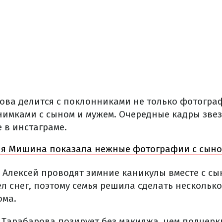
ова делится с поклонниками не только фотогра
снимками с сыном и мужем. Очередные кадры зве
 в инстаграме.
ия Мишина показала нежные фотографии с сын
 Алексей проводят зимние каникулы вместе с сы
ел снег, поэтому семья решила сделать нескольк
ома.
 Тарабарова позирует без макияжа, чем подчерк