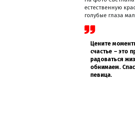
естественную кра
голубые глаза ма
Цените моменты
счастье – это 
радоваться жиз
обнимаем. Спаси
певица.