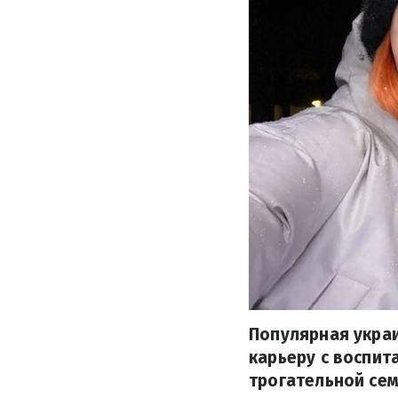
Популярная укра
карьеру с воспит
трогательной се