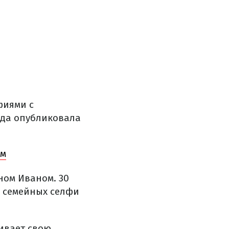
фиями с
зда опубликовала
ом
ном Иваном. 30
о семейных селфи
ивает свою