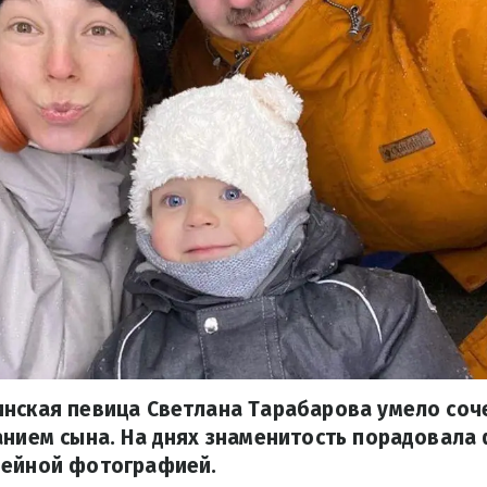
инская певица Светлана Тарабарова умело соч
анием сына. На днях знаменитость порадовала
мейной фотографией.