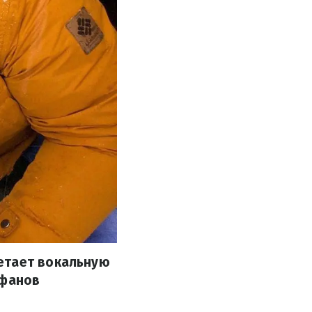
етает вокальную
 фанов