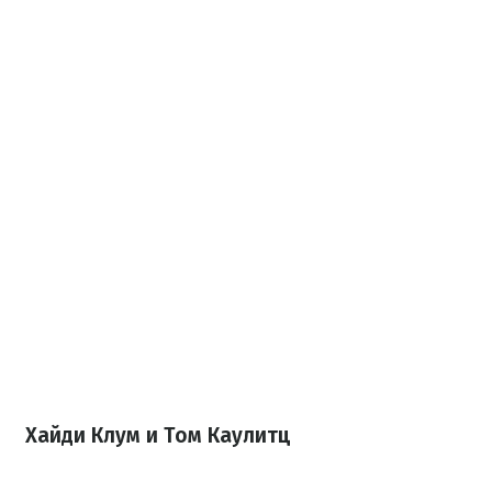
Хайди Клум и Том Каулитц