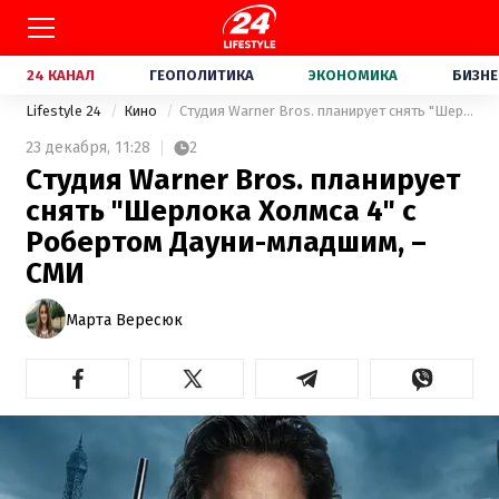
24 КАНАЛ
ГЕОПОЛИТИКА
ЭКОНОМИКА
БИЗНЕ
Lifestyle 24
Кино
Студия Warner Bros. планирует снять "Шерлока Холмса 4" с Робертом Дауни-младшим, – СМИ
23 декабря,
11:28
2
Студия Warner Bros. планирует
снять "Шерлока Холмса 4" с
Робертом Дауни-младшим, –
СМИ
Марта Вересюк