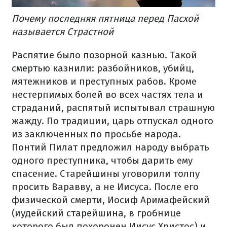
Почему последняя пятница перед Пасхой
называется Страстной
Распятие было позорной казнью. Такой
смертью казнили: разбойников, убийц,
мятежников и преступных рабов. Кроме
нестерпимых болей во всех частях тела и
страданий, распятый испытывал страшную
жажду. По традиции, царь отпускал одного
из заключенных по просьбе народа.
Понтий Пилат предложил народу выбрать
одного преступника, чтобы дарить ему
спасение. Старейшины уговорили толпу
просить Варавву, а не Иисуса. После его
физической смерти, Иосиф Аримафейский
(иудейский старейшина, в гробнице
которого был похоронен Иисус Христос) и