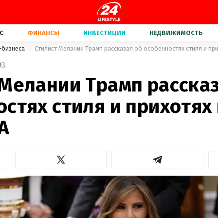
С
ФИНАНСЫ
ИНВЕСТИЦИИ
НЕДВИЖИМОСТЬ
-бизнеса
Стилист Мелании Трамп рассказал об особенностях стиля и пр
3
 Мелании Трамп расска
стях стиля и прихотях
А