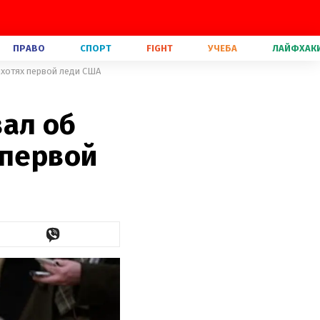
ПРАВО
СПОРТ
FIGHT
УЧЕБА
ЛАЙФХАК
ихотях первой леди США
зал об
 первой