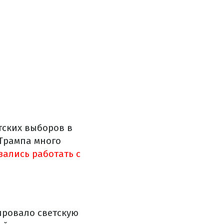
тских выборов в
 Трампа много
зались работать с
ировало светскую