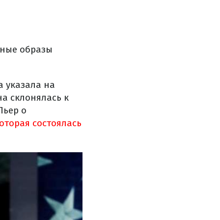
дные образы
а указала на
на склонялась к
Пьер о
оторая состоялась