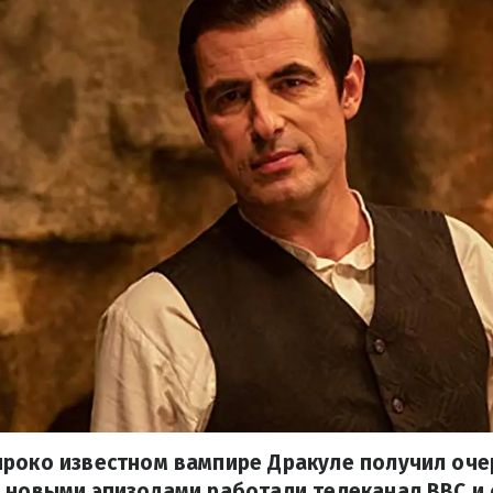
ироко известном вампире Дракуле получил оч
 новыми эпизодами работали телеканал BBC и