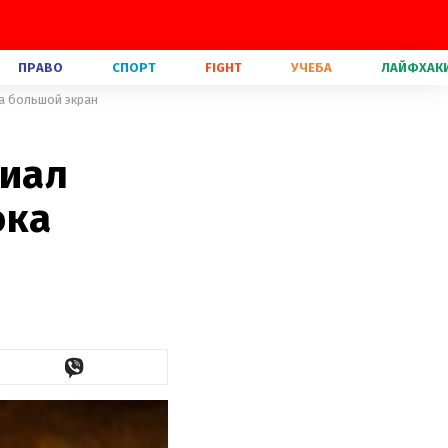
ПРАВО
СПОРТ
FIGHT
УЧЕБА
ЛАЙФХАК
на большой экран
риал
ока