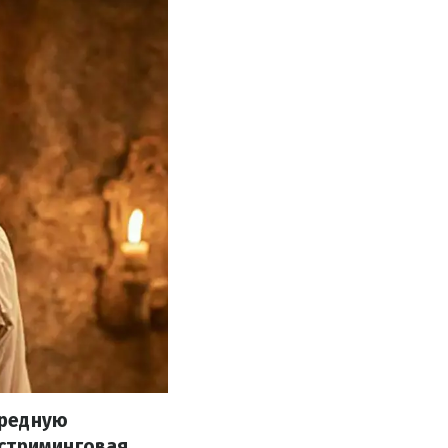
ередную
 стриминговая