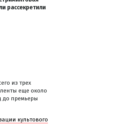
ели рассекретили
его из трех
и ленты еще около
ц до премьеры
зации культового