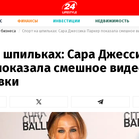
С
ФИНАНСЫ
ИНВЕСТИЦИИ
НЕДВИЖИМОСТЬ
-бизнеса
Спорт на шпильках: Сара Джессика Паркер показала смешное в
1
 шпильках: Сара Джесс
показала смешное виде
вки