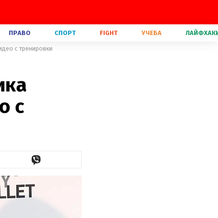
ПРАВО
СПОРТ
FIGHT
УЧЕБА
ЛАЙФХАК
идео с тренировки
ика
о с