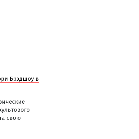
рри Брэдшоу в
изические
культового
ла свою