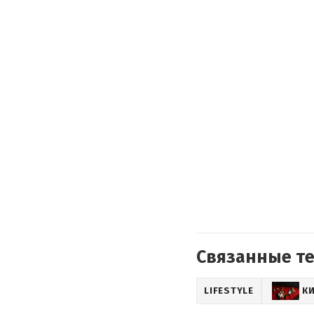
Связанные т
LIFESTYLE
К