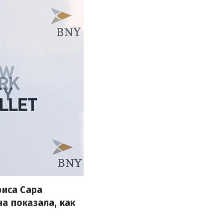
риса Сара
а показала, как