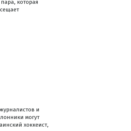
 пара, которая
осещает
 журналистов и
клонники могут
аинский хоккеист,