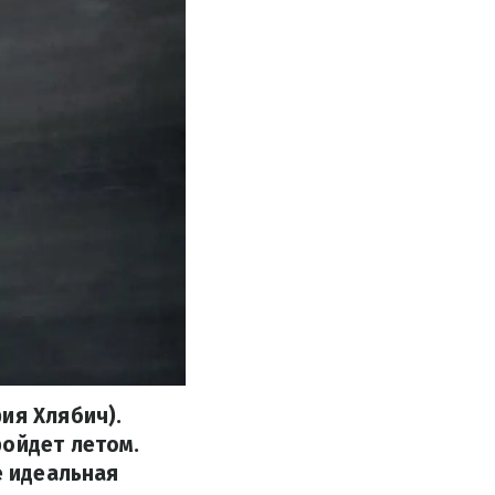
ия Хлябич).
ройдет летом.
е идеальная