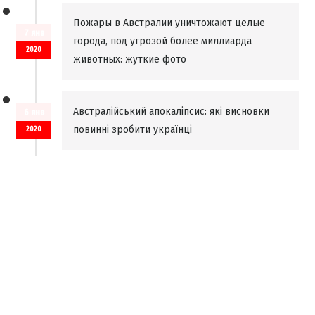
Пожары в Австралии уничтожают целые
7 янв
города, под угрозой более миллиарда
2020
животных: жуткие фото
Австралійський апокаліпсис: які висновки
6 янв
повинні зробити українці
2020