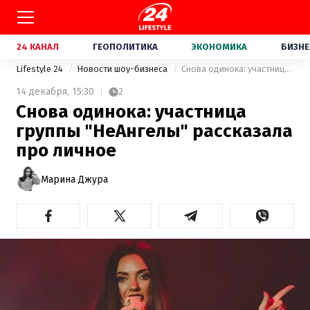
24 КАНАЛ
ГЕОПОЛИТИКА
ЭКОНОМИКА
БИЗНЕ
Lifestyle 24
Новости шоу-бизнеса
Снова одинока: участница группы "НеАнгелы" рассказала про личное
14 декабря,
15:30
2
Снова одинока: участница
группы "НеАнгелы" рассказала
про личное
Марина Джура