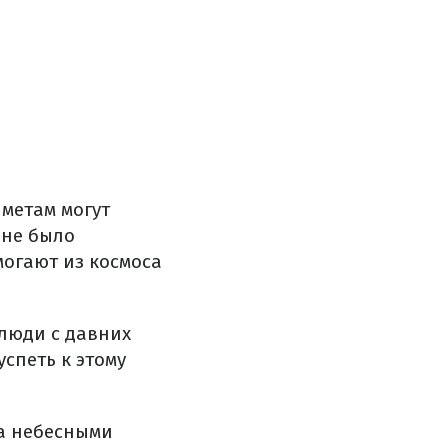
метам могут
 не было
могают из космоса
 люди с давних
спеть к этому
за небесными