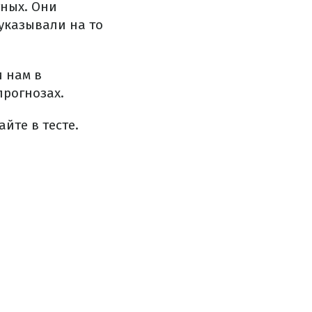
тных. Они
указывали на то
 нам в
прогнозах.
йте в тесте.