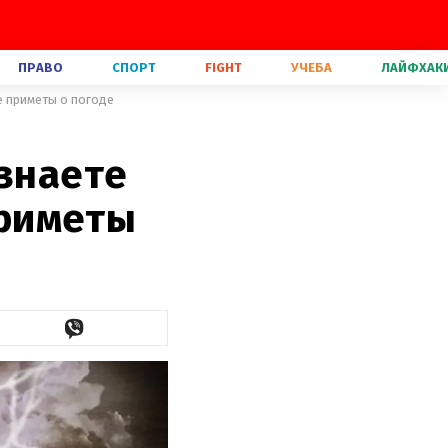
ПРАВО
СПОРТ
FIGHT
УЧЕБА
ЛАЙФХАК
е приметы о погоде
 знаете
риметы