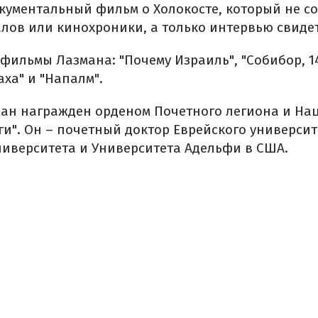
кументальный фильм о Холокосте, который не с
лов или кинохроники, а только интервью свидет
фильмы Лазмана: "Почему Израиль", "Собибор, 14
Цаха" и "Напалм".
ман награжден орденом Почетного легиона и Н
ги". Он – почетный доктор Еврейского университ
ниверситета и Университета Адельфи в США.