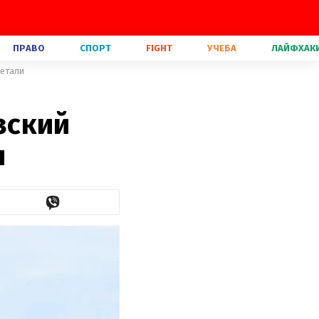
ПРАВО
СПОРТ
FIGHT
УЧЕБА
ЛАЙФХАК
детали
зский
и