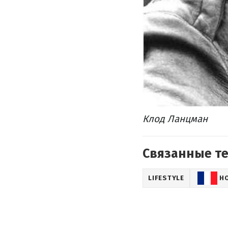
Клод Ланцман
Связанные т
LIFESTYLE
Н