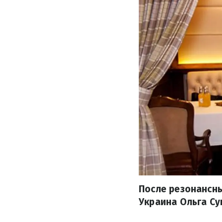
После резонансны
Украина Ольга Су