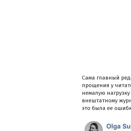
Сама главный ред
прощения у читат
немалую нагрузку
внештатному журн
это была ее ошиб