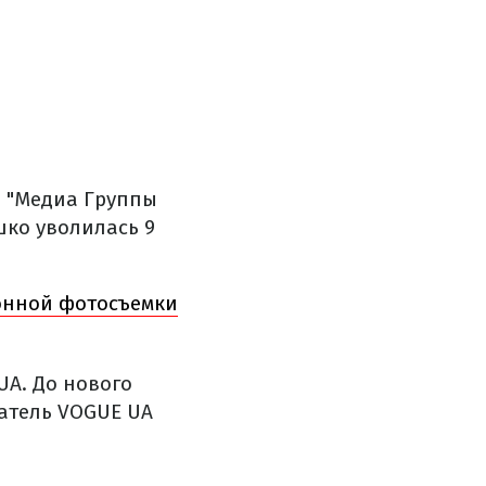
е
"Медиа Группы
шко уволилась 9
онной фотосъемки
UA. До нового
атель VOGUE UA