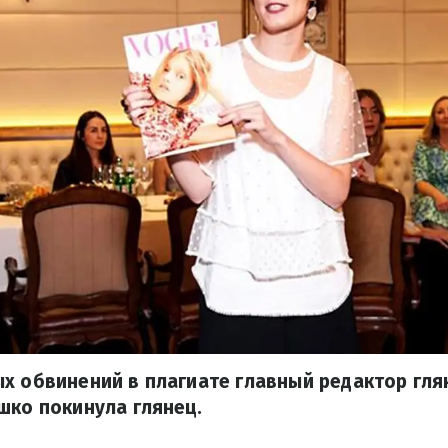
х обвинений в плагиате главный редактор гля
шко покинула глянец.