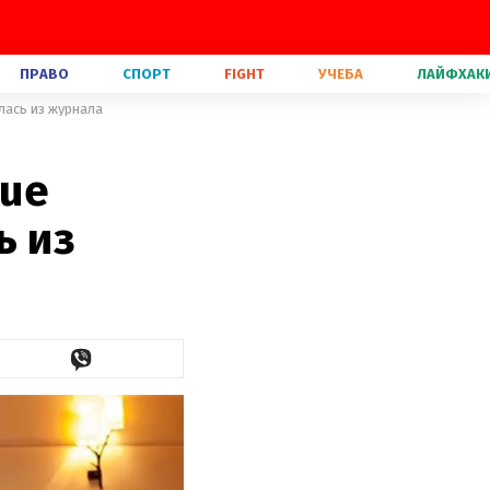
ПРАВО
СПОРТ
FIGHT
УЧЕБА
ЛАЙФХАК
лась из журнала
gue
ь из