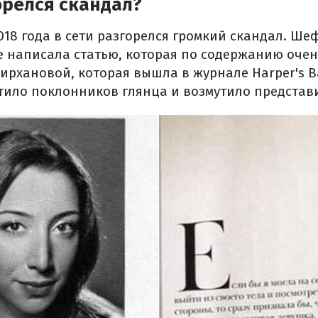
орелся скандал?
018 года в сети разгорелся громкий скандал. Ше
e написала статью, которая по содержанию очен
рхановой, которая вышла в журнале Harper's Ba
утило поклонников глянца и возмутило представ