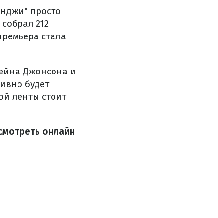
нджи" просто
 собрал 212
премьера стала
вейна Джонсона и
тивно будет
ой ленты стоит
смотреть онлайн