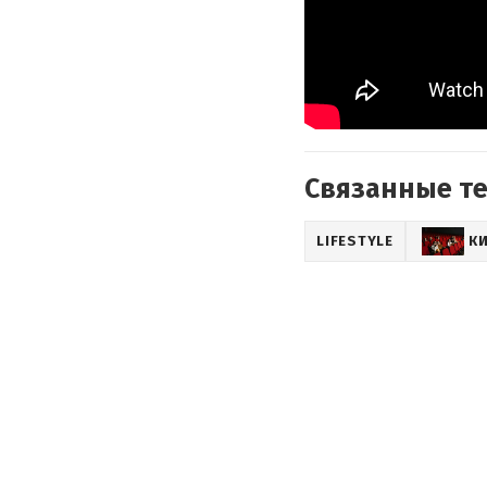
Связанные т
LIFESTYLE
К