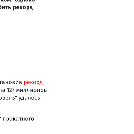
бить рекорд
становив
рекорд
ла 127 миллионов
овень" удалось
" прокатного