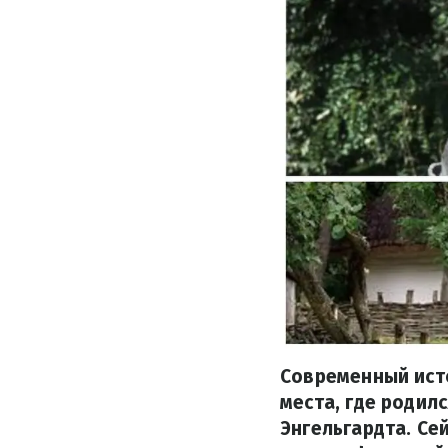
Современный ист
места, где родил
Энгельгардта. Се