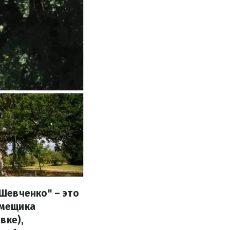
Шевченко" – это
омещика
вке),