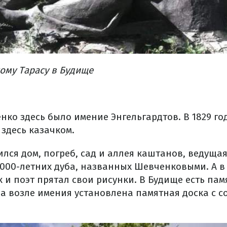
ому Тарасу в Будище
ко здесь было имение Энгельгардтов. В 1829 год
здесь казачком.
лся дом, погреб, сад и аллея каштанов, ведущая 
1000-летних дуба, названных Шевченковыми. А в
 и поэт прятал свои рисунки. В Будище есть па
 а возле имения установлена памятная доска с 