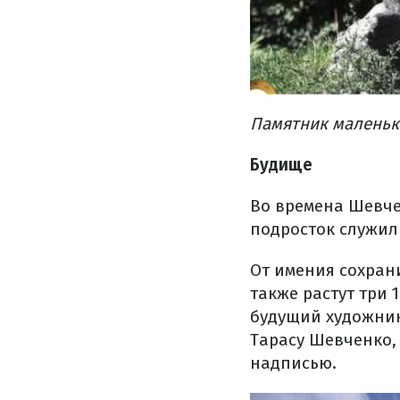
Памятник маленьк
Будище
Во времена Шевчен
подросток служил 
От имения сохрани
также растут три 
будущий художник
Тарасу Шевченко,
надписью.