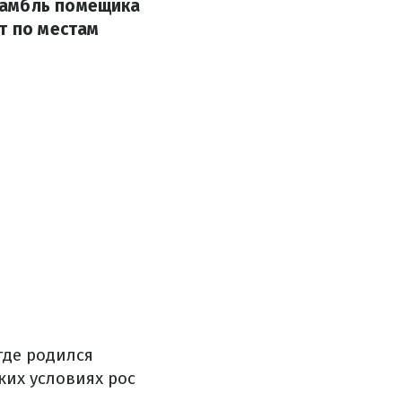
самбль помещика
т по местам
 где родился
ких условиях рос