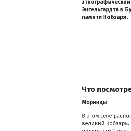
этнографический
Энгельгардта в Б
памяти Кобзаря.
Что посмотр
Моринцы
В этом селе распо
великий Кобзарь. 
маленький Тарас.