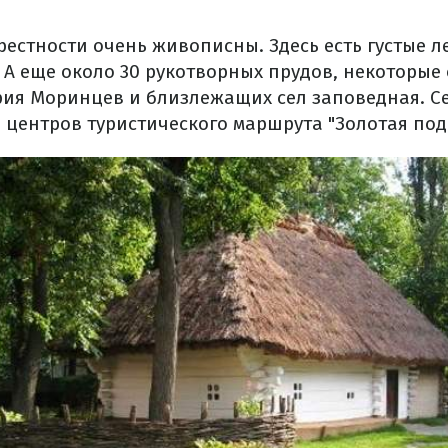
естности очень живописны. Здесь есть густые ле
 А еще около 30 рукотворных прудов, некоторые
рия Моринцев и близлежащих сел заповедная. С
з центров туристического маршрута "Золотая по