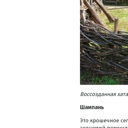
Воссозданная хата
Шампань
Это крошечное сел
экономий помещик