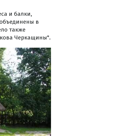
са и балки,
 объединены в
ело также
дкова Черкащины".