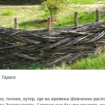
 Тараса
о, точнее, хутор, где во времена Шевченко расп
а Энгельгардта. Сегодня оно бы уже исчезло, ес