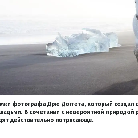
имки фотографа Дрю Доггета, который создал
шадьми. В сочетании с невероятной природой
дят действительно потрясающе.