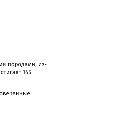
ми породами, из-
стигает 145
роверенные