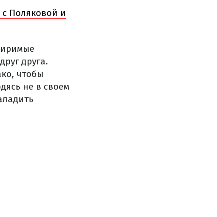
 с Поляковой и
миримые
друг друга.
ко, чтобы
одясь не в своем
наладить