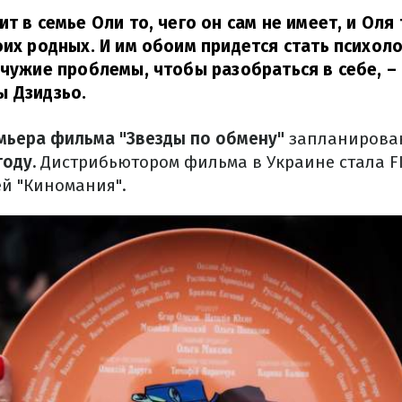
ит в семье Оли то, чего он сам не имеет, и Оля
оих родных. И им обоим придется стать психоло
 чужие проблемы, чтобы разобраться в себе,
– 
ы Дзидзьо.
мьера фильма "Звезды по обмену"
запланиров
году.
Дистрибьютором фильма в Украине стала FIL
ей "Киномания".