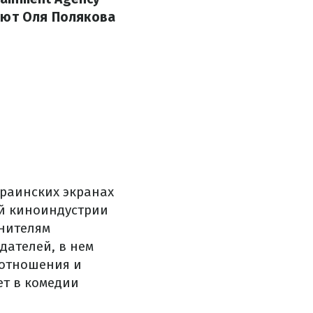
ают Оля Полякова
краинских экранах
ой киноиндустрии
енителям
дателей, в нем
 отношения и
ет в комедии