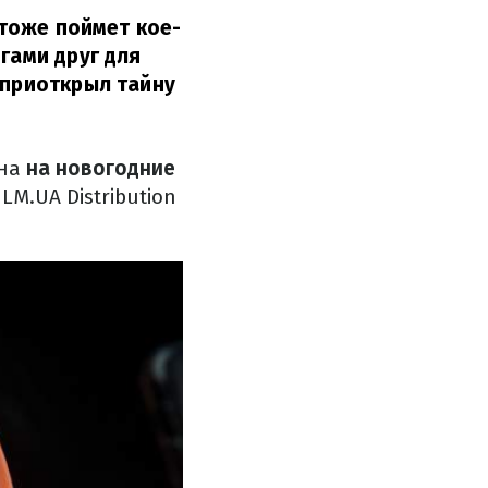
 тоже поймет кое-
гами друг для
приоткрыл тайну
ана
на новогодние
M.UA Distribution