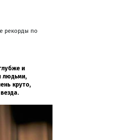
се рекорды по
глубже и
и людьми,
ень круто,
везда.