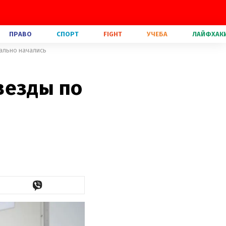
ПРАВО
СПОРТ
FIGHT
УЧЕБА
ЛАЙФХАК
ально начались
везды по