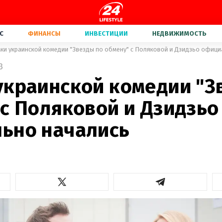
С
ФИНАНСЫ
ИНВЕСТИЦИИ
НЕДВИЖИМОСТЬ
ки украинской комедии "Звезды по обмену" с Поляковой и Дзидзьо офици
3
украинской комедии "З
 с Поляковой и Дзидзьо
ьно начались