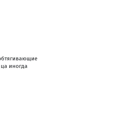
 обтягивающие
ица иногда