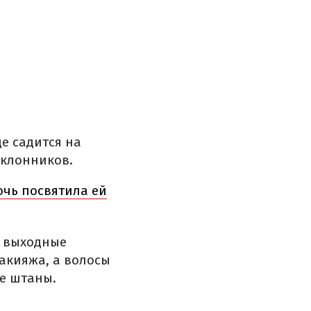
е садится на
оклонников.
очь посвятила ей
в выходные
макияжа, а волосы
ые штаны.