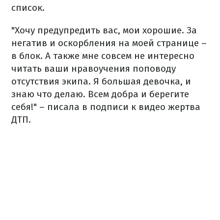
список.
"Хочу
предупредить
вас
,
мои
хорошие
.
За
негатив
и
оскорбления на
моей
странице –
в
блок
.
А
так
же
мне
совсем
не интересно
читать
ваши
нравоучения по
поводу
отсутствия
экипа
.
Я большая
девочка
,
и
знаю
что делаю.
Всем
добра и
берегите
себя!"
–
писала
в
подписи
к видео
жертва
ДТП.