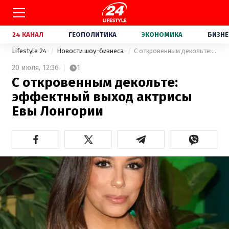
24 КАНАЛ
ГЕОПОЛИТИКА
ЭКОНОМИКА
БИЗНЕ
Lifestyle 24
Новости шоу-бизнеса
С откровенным декольте: эффектный выход актрисы Евы Лонгории
20 июля,
12:36
1
С откровенным декольте:
эффектный выход актрисы
Евы Лонгории