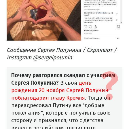
Сообщение Сергея Полунина / Скриншот /
Instagram @sergeipolunin
Почему разгорелся скандал с участием
Сергея Полунина?
В свой
день
рождения 20 ноября Сергей Полунин
поблагодарил главу Кремля
. Тогда он
переадресовал Путину все "добрые
пожелания", которые получил в свою
сторону и признался, что с детства
видел в российском президенте