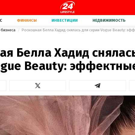
С
ФИНАНСЫ
ИНВЕСТИЦИИ
НЕДВИЖИМОСТЬ
-бизнеса
Роскошная Белла Хадид снялась для серии Vogue Beauty: эф
ая Белла Хадид снялас
ogue Beauty: эффектны