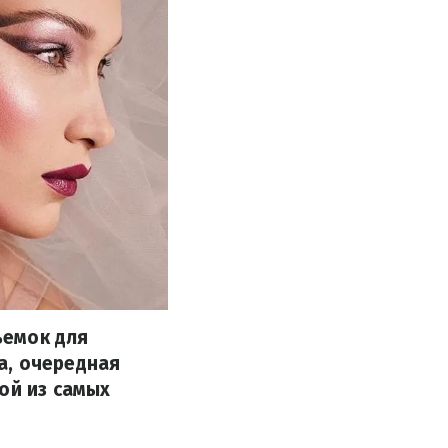
ъемок для
а, очередная
ой из самых