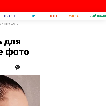
ПРАВО
СПОРТ
FIGHT
УЧЕБА
ЛАЙФХАК
фектные фото
ь для
е фото