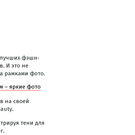
 лучших фэшн-
. И это не
за рамками фото.
м – яркие фото
в на своей
auty.
трируя тени для
r.