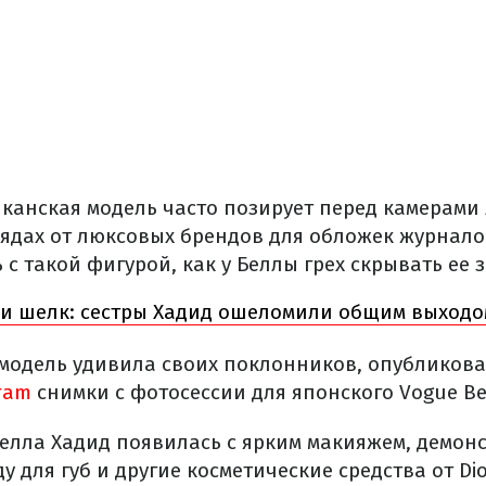
канская модель часто позирует перед камерами
ядах от люксовых брендов для обложек журналов
 с такой фигурой, как у Беллы грех скрывать ее 
и шелк: сестры Хадид ошеломили общим выходо
модель удивила своих поклонников, опубликова
gram
снимки с фотосессии для японского Vogue Be
елла Хадид появилась с ярким макияжем, демонс
у для губ и другие косметические средства от Dio