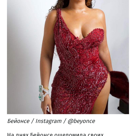
Бейонсе / Instagram / @beyonce
На днях Бейонсе ошеломила своих