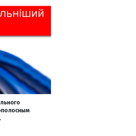
ильного
кополосным
.