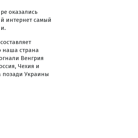
ире оказались
ый интернет самый
и.
составляет
лю наша страна
богнали Венгрия
Россия, Чехия и
а позади Украины