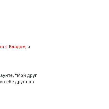
но с Владом
, а
аунте.
"Мой друг
и себе друга на