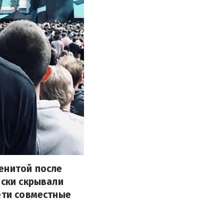
енитой после
ески скрывали
ети совместные