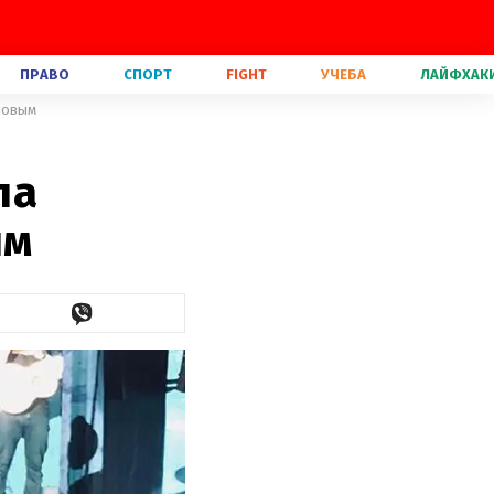
ПРАВО
СПОРТ
FIGHT
УЧЕБА
ЛАЙФХАК
ловым
ла
ым