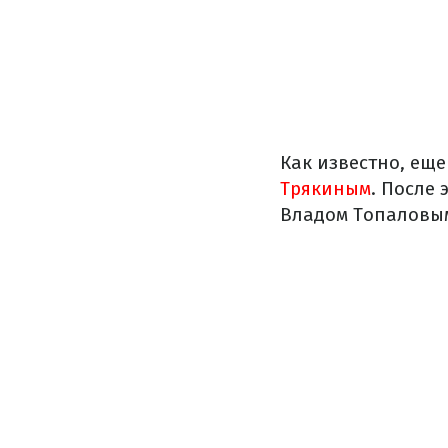
Как известно, ещ
Трякиным
. После 
Владом Топаловы