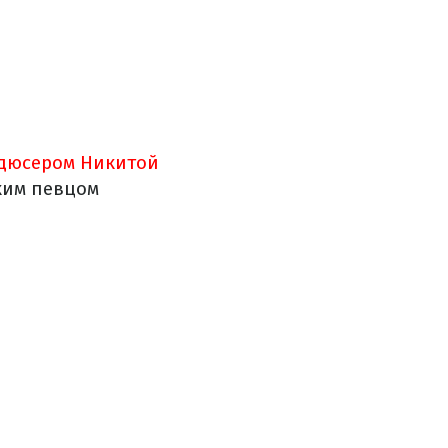
одюсером Никитой
ким певцом