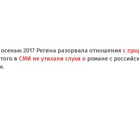
е осенью 2017 Регина разорвала отношения
с пр
этого в
СМИ не утихали слухи о
романе с российс
м.