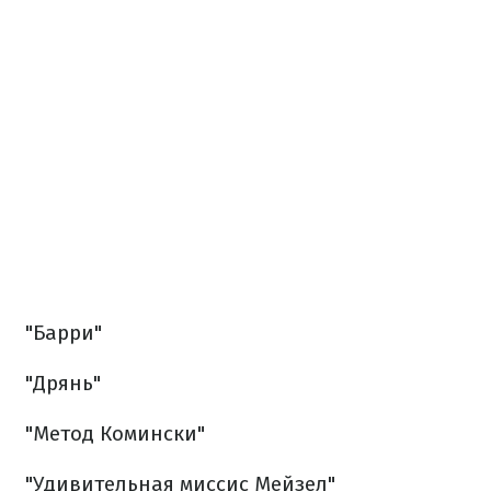
"Барри"
"Дрянь"
"Метод Комински"
"Удивительная миссис Мейзел"