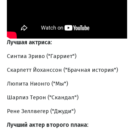
Лучшая актриса:
Синтиа Эриво ("Гарриет")
Скарлетт Йоханссон ("Брачная история")
Люпита Нионго ("Мы")
Шарлиз Терон ("Скандал")
Рене Зеллвегер ("Джуди")
Лучший актер второго плана: