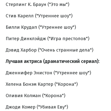
Стерлинг К. Браун ("Это мы")
Стив Карелл ("Утреннее шоу")
Билли Крудап ("Утреннее шоу")
Питер Динклэйдж ("Игра престолов")
Дэвид Харбор ("Очень странные дела")
Лучшая актриса (драматический сериал):
Дженнифер Энистон ("Утреннее шоу")
Хелена Бонэм Картер ("Корона")
Оливия Колман ("Корона")
Джоди Комер ("Убивая Еву")