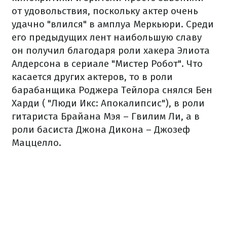
от удовольствия, поскольку актер очень
удачно "влился" в амплуа Меркьюри. Среди
его предыдущих лент наибольшую славу
он получил благодаря роли хакера Элиота
Алдерсона в сериале "Мистер Робот". Что
касается других актеров, то в роли
барабанщика Роджера Тейлора снялся Бен
Харди ( "Люди Икс: Апокалипсис"), в роли
гитариста Брайана Мэя – Гвилим Ли, а в
роли басиста Джона Дикона – Джозеф
Маццелло.