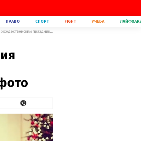
ПРАВО
СПОРТ
FIGHT
УЧЕБА
ЛАЙФХАК
Праздник приближается: Мелания Трамп украсила Белый дом к рождественским праздникам – фото
ния
 фото