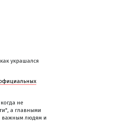
 как украшался
 официальных
икогда не
ти", а главными
и важным людям и