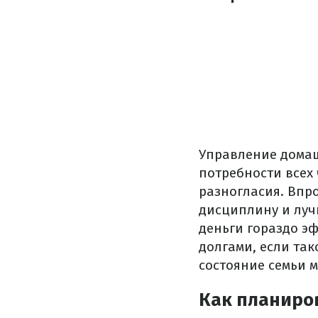
Управление домаш
потребности всех 
разногласия. Впр
дисциплину и лучш
деньги гораздо э
долгами, если так
состояние семьи 
Как планиро