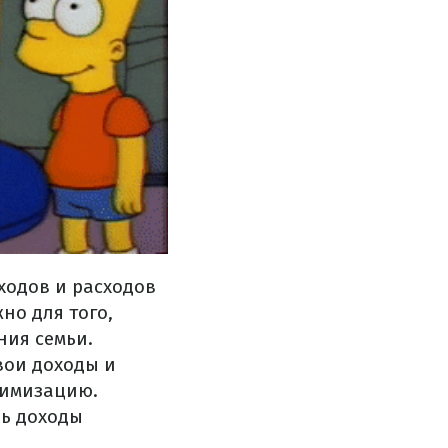
ходов и расходов
но для того,
ия семьи.
вои доходы и
тимизацию.
дь доходы