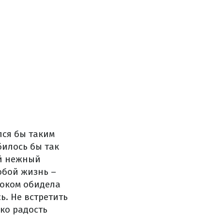
лся бы таким
билось бы так
ой нежный
обой жизнь –
роком обидела
ь. Не встретить
ько радость