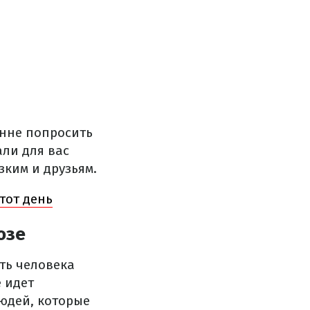
енне попросить
али для вас
зким и друзьям.
тот день
озе
еть человека
 идет
людей, которые