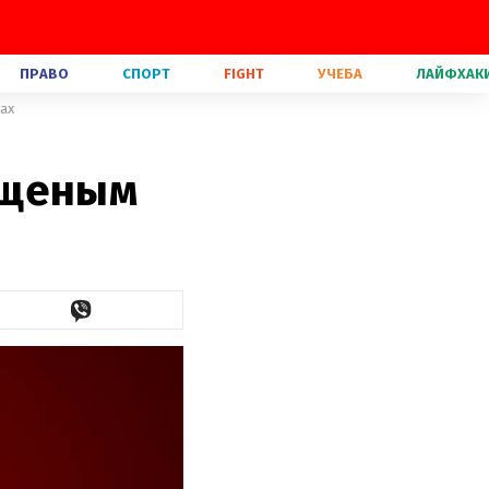
ПРАВО
СПОРТ
FIGHT
УЧЕБА
ЛАЙФХАК
ах
ощеным