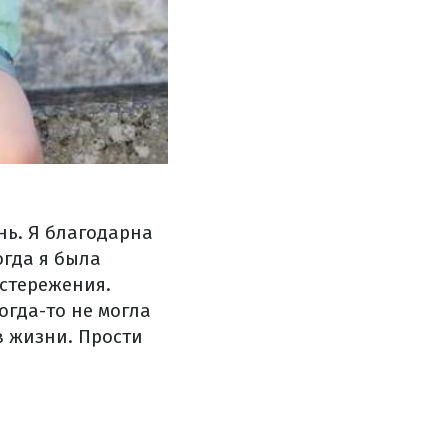
нь. Я благодарна
огда я была
остережения.
огда-то не могла
 в жизни. Прости