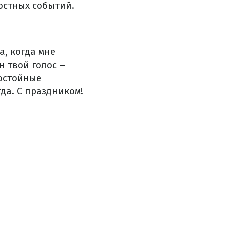
остных событий.
а, когда мне
н твой голос –
достойные
гда. С праздником!