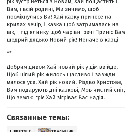
рік зустрінеться з Новим,
Хай пощастить і
Вам, і всій родині,
Ми зичимо, щоб
посміхнулись Ви!
Хай казку принесе на
крилах вечір,
І казка щоб затрималась на
вік,
І під ялинку щоб чарівні речі
Приніс Вам
щедрий дядько Новий рік!
Неначе в казці
**
Добрим дивом
Хай новий рік у дім ввійде,
Щоб цілий рік жилось щасливо
І завжди
малося усе!
Хай рік новий, Різдво Христове,
Вам подарують дні казкові,
Мов чистий сніг,
Що землю гріє
Хай зігріває Вас надія.
Связанные темы:
LIFESTYLE
ТРАДИЦИИ