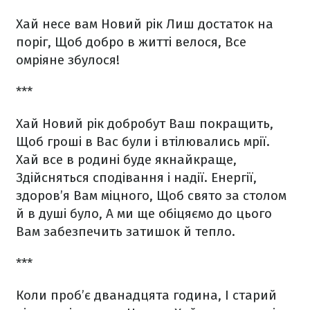
Хай несе вам Новий рік
Лиш достаток на
поріг,
Щоб добро в житті велося,
Все
омріяне збулося!
***
Хай Новий рік добробут Ваш покращить,
Щоб гроші в Вас були і втілювались мрії.
Хай все в родині буде якнайкраще,
Здійсняться сподівання і надії.
Енергії,
здоров’я Вам міцного,
Щоб свято за столом
й в душі було,
А ми ще обіцяємо до цього
Вам забезпечить затишок й тепло.
***
Коли проб’є дванадцята година,
І старий