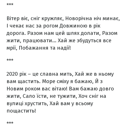
***
Вітер віє, сніг кружляє,
Новорічна ніч минає,
І чекає нас за рогом
Довжиною в рік
дорога.
Разом нам цей шлях долати,
Разом
жити, працювати…
Хай же збудуться все
мрії,
Побажання та надії!
***
2020 рік – це славна мить,
Хай же в ньому
вам щастить.
Море сміху я бажаю,
Й з
Новим роком вас вітаю!
Вам бажаю довго
жити,
Сало їсти, не тужити,
Хоч сніг на
вулиці хрустить,
Хай вам у всьому
пощастить!
***