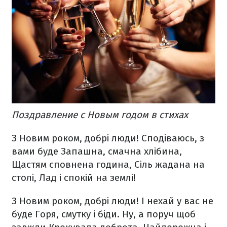
Поздравление с Новым годом в стихах
З Новим роком, добрі люди!
Сподіваюсь, з
вами буде
Запашна, смачна хлібина,
Щастям сповнена година,
Сіль жадана на
столі,
Лад і спокій на землі!
З Новим роком, добрі люди!
І нехай у вас не
буде
Горя, смутку і біди.
Ну, а поруч щоб