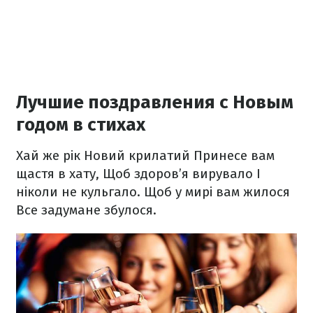
Лучшие поздравления с Новым
годом в стихах
Хай же рік Новий крилатий
Принесе вам
щастя в хату,
Щоб здоров’я вирувало
І
ніколи не кульгало.
Щоб у мирі вам жилося
Все задумане збулося.