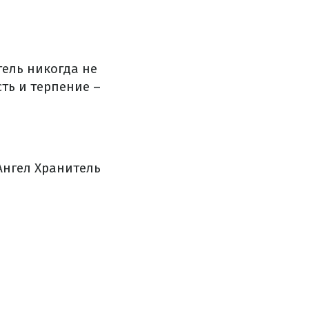
тель никогда не
сть и терпение –
 Ангел Хранитель