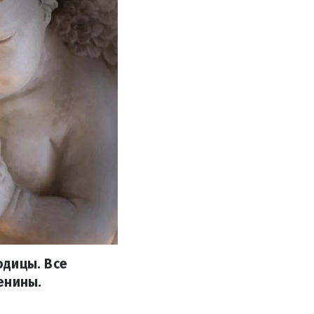
одицы. Все
енины.