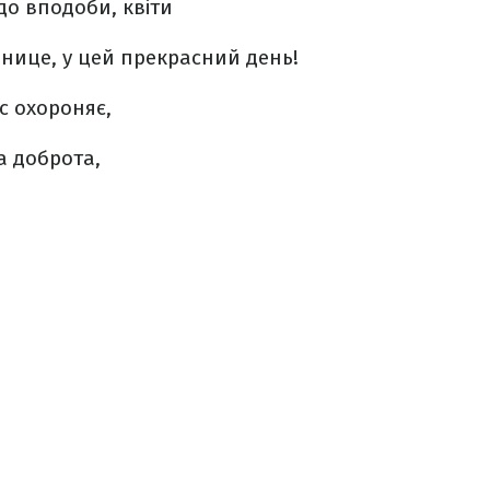
до вподоби, квіти
нице, у цей прекрасний день!
с охороняє,
а доброта,