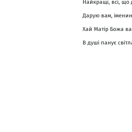
Найкращі, всі, що 
Дарую вам, іменин
Хай Матір Божа ва
В душі панує світл