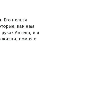
. Его нельзя
оторые, как нам
руках Ангела, и я
о жизни, помня о