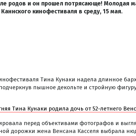
сле родов и он прошел потрясающе! Молодая 
Каннского кинофестиваля в среду, 15 мая.
кинофестиваля Тина Кунаки надела длинное барх
подчеркнув пышное декольте и стройную фигуру
тняя Тина Кунаки родила дочь от 52-летнего Вен
ировала перед объективами фотографов и выгля
сной дорожки жена Венсана Касселя выбрала ню