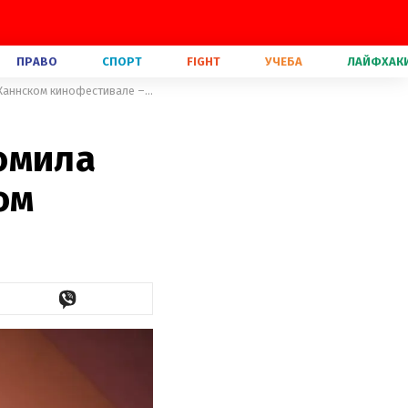
ПРАВО
СПОРТ
FIGHT
УЧЕБА
ЛАЙФХАК
После родов Тина Кунаки ошеломила роскошным выходом на Каннском кинофестивале – фото
омила
ом