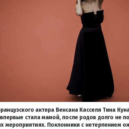
ранцузского актера Венсана Касселя Тина Куна
 впервые стала мамой, после родов долго не п
их мероприятиях. Поклонники с нетерпением 