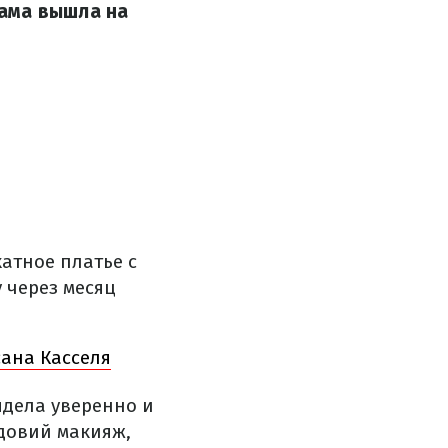
мама вышла на
атное платье с
 через месяц
сана Касселя
дела уверенно и
довий макияж,