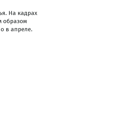
я. На кадрах
м образом
о в апреле.