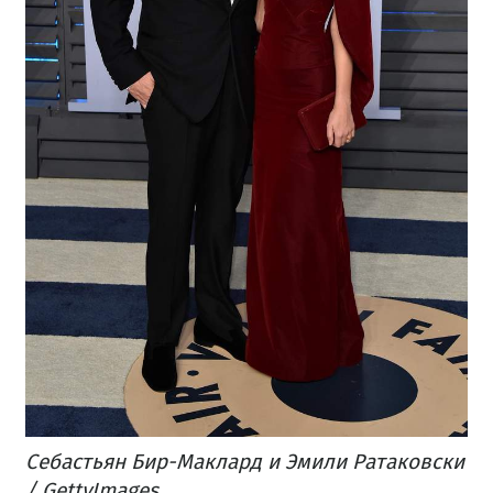
Себастьян Бир-Маклард и Эмили Ратаковски
/ GettyImages