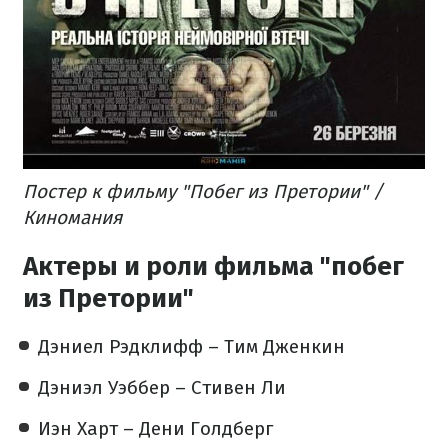
Постер к фильму "Побег из Претории" /
Киномания
Актеры и роли фильма "побег
из Претории"
Дэниел Рэдклифф – Тим Дженкин
Дэниэл Уэббер – Стивен Ли
Иэн Харт – Дени Голдберг