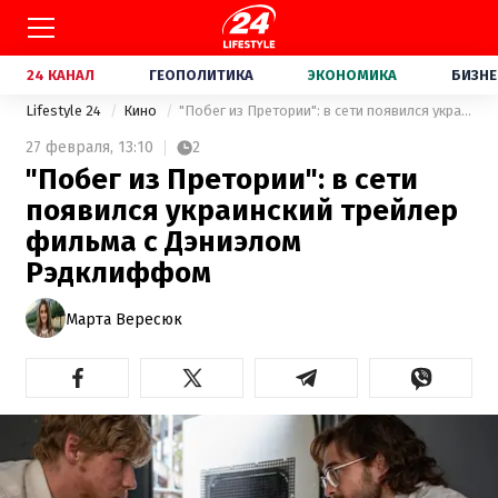
24 КАНАЛ
ГЕОПОЛИТИКА
ЭКОНОМИКА
БИЗНЕ
Lifestyle 24
Кино
"Побег из Претории": в сети появился украинский трейлер фильма с Дэниэлом Рэдклиффом
27 февраля,
13:10
2
"Побег из Претории": в сети
появился украинский трейлер
фильма с Дэниэлом
Рэдклиффом
Марта Вересюк