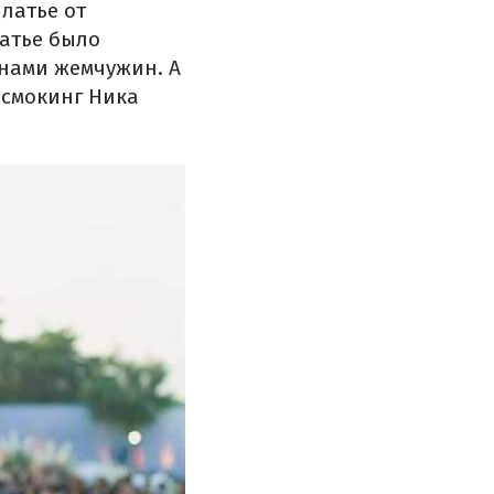
латье от
латье было
онами жемчужин. А
 смокинг Ника