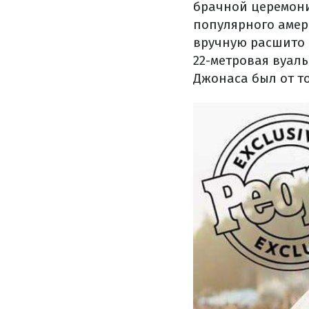
брачной церемони
популярного амер
вручную расшито 
22-метровая вуал
Джонаса был от т