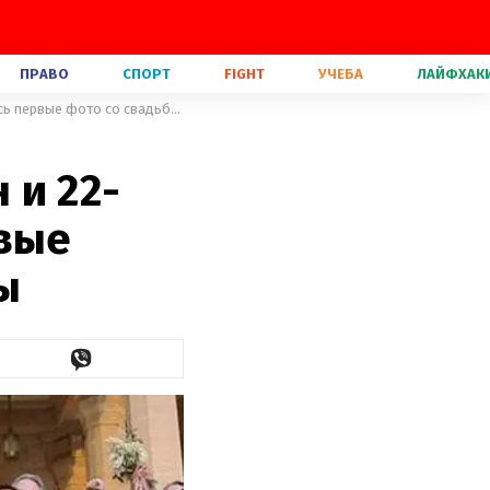
ПРАВО
СПОРТ
FIGHT
УЧЕБА
ЛАЙФХАК
Платье с миллионами жемчужин и 22-метровая вуаль: появились первые фото со свадьбы Приянки Чопры
 и 22-
рвые
ы