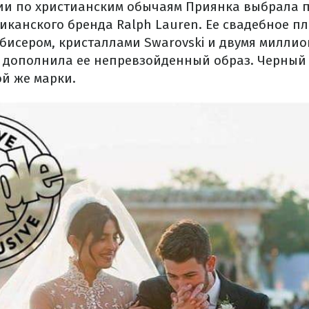
и по христианским обычаям Приянка выбрала п
иканского бренда Ralph Lauren. Ее свадебное п
бисером, кристаллами Swarovski и двумя милли
ь дополнила ее непревзойденный образ. Черный
ой же марки.