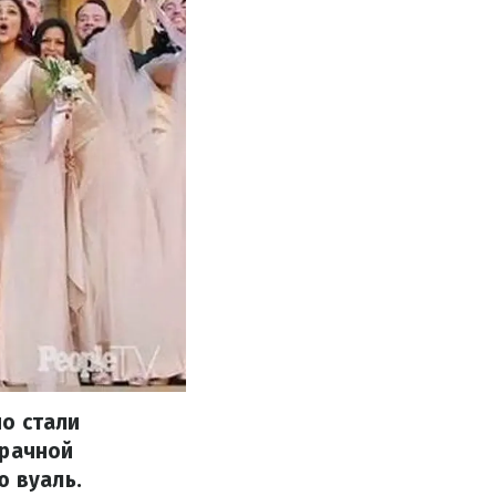
о стали
брачной
ю вуаль.