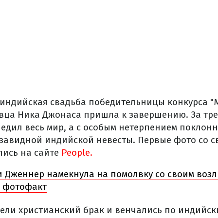
индийская свадьба победительницы конкурса "М
вца Ника Джонаса пришла к завершению. За тр
едил весь мир, а с особым нетерпением поклон
завидной индийской невесты. Первые фото со 
ись на сайте
People.
и Дженнер намекнула на помолвку со своим во
: фотофакт
ли христианский брак и венчались по индийск