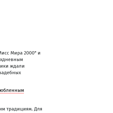
исс Мира 2000" и
ехдневным
ники ждали
свадебных
злюбленным
им традициям. Для