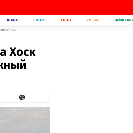
ПРАВО
СПОРТ
FIGHT
УЧЕБА
ЛАЙФХАК
ный образ
а Хоск
жный