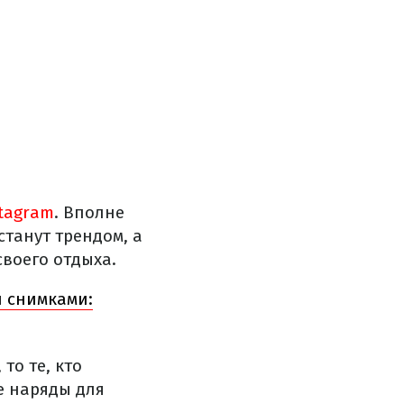
tagram
. Вполне
станут трендом, а
своего отдыха.
и снимками:
то те, кто
е наряды для