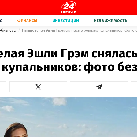
С
ФИНАНСЫ
ИНВЕСТИЦИИ
НЕДВИЖИМОСТЬ
-бизнеса
Пышнотелая Эшли Грэм снялась в рекламе купальников: фото 
лая Эшли Грэм снялась
 купальников: фото бе