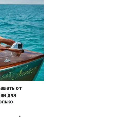
авать от
ки для
только