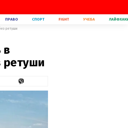
ПРАВО
СПОРТ
FIGHT
УЧЕБА
ЛАЙФХАК
без ретуши
 в
з ретуши