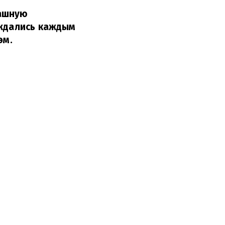
рашную
аждались каждым
эм.