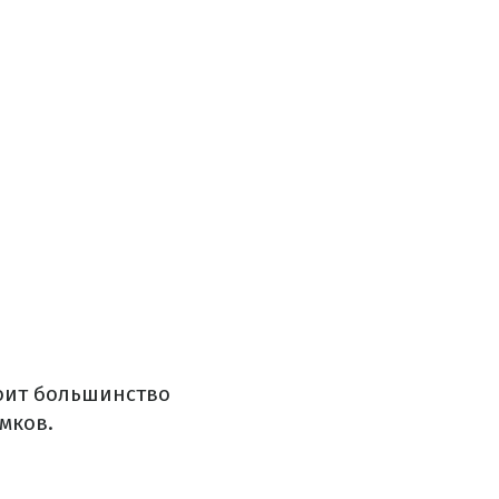
коит большинство
мков.