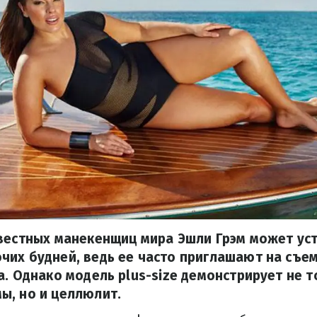
вестных манекенщиц мира Эшли Грэм может уст
их будней, ведь ее часто приглашают на съем
а. Однако модель plus-size демонстрирует не 
ы, но и целлюлит.