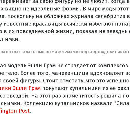
ереживает за свою фигуру но не любит, когда в
ых видно не идеальные формы. В мире моды этот 
ее, поскольку на обложках журнала селебритиз 
у известные красавицы всячески избегают папа
о в их повседневной жизни, показав не звездные
снимки.
ГРЭМ ПОХВАСТАЛАСЬ ПЫШНЫМИ ФОРМАМИ ПОД ВОДОПАДОМ: ПИКАН
я модель Эшли Грэм не страдает от комплексов 
ое тело. Более того, манекенщица вдохновляет в
я своей фигуры. Стоит отметить, что это успешно
ники Эшли Грэм
покупают купальники из ее рекл
со звездой.
На этот раз знаменитость решила по
снимки. Коллекцию купальников назвали "Сила
ington Post
.