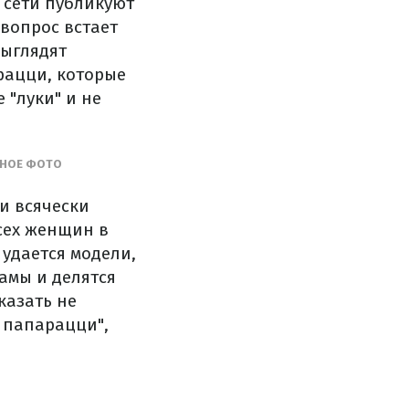
 сети публикуют
вопрос встает
выглядят
рацци, которые
 "луки" и не
ТНОЕ ФОТО
и всячески
сех женщин в
 удается модели,
амы и делятся
казать не
 папарацци",